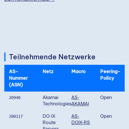
Teilnehmende Netzwerke
AS-
Netz
Macro
Peering-
Nummer
Policy
(ASN)
Akamai
AS-
Open
20940
Technologies
AKAMAI
DO-IX
AS-
Open
200117
Route
DOIX-RS
Servers