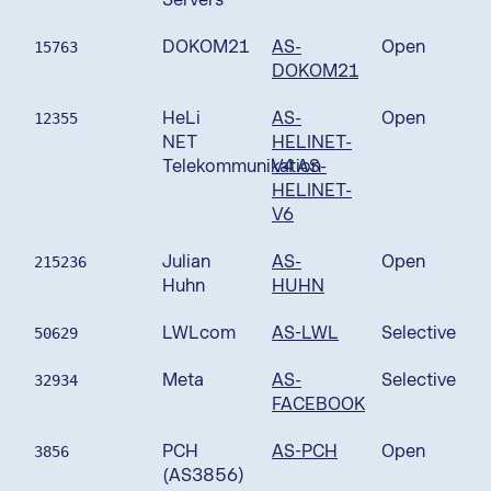
DOKOM21
AS-
Open
15763
DOKOM21
HeLi
AS-
Open
12355
NET
HELINET-
Telekommunikation
V4 AS-
HELINET-
V6
Julian
AS-
Open
215236
Huhn
HUHN
LWLcom
AS-LWL
Selective
50629
Meta
AS-
Selective
32934
FACEBOOK
PCH
AS-PCH
Open
3856
(AS3856)